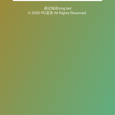
易记域名long.bet
© 2026 PG直营 All Rights Reserved.